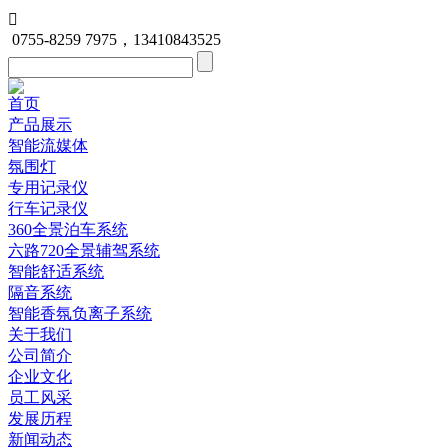

0755-8259 7975，13410843525
首页
产品展示
智能流媒体
氛围灯
专用记录仪
行车记录仪
360全景泊车系统
六路720全景辅驾系统
智能舒适系统
隔音系统
智能香氛负离子系统
关于我们
公司简介
企业文化
员工风采
发展历程
新闻动态