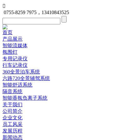

0755-8259 7975，13410843525
首页
产品展示
智能流媒体
氛围灯
专用记录仪
行车记录仪
360全景泊车系统
六路720全景辅驾系统
智能舒适系统
隔音系统
智能香氛负离子系统
关于我们
公司简介
企业文化
员工风采
发展历程
新闻动态