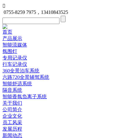

0755-8259 7975，13410843525
首页
产品展示
智能流媒体
氛围灯
专用记录仪
行车记录仪
360全景泊车系统
六路720全景辅驾系统
智能舒适系统
隔音系统
智能香氛负离子系统
关于我们
公司简介
企业文化
员工风采
发展历程
新闻动态