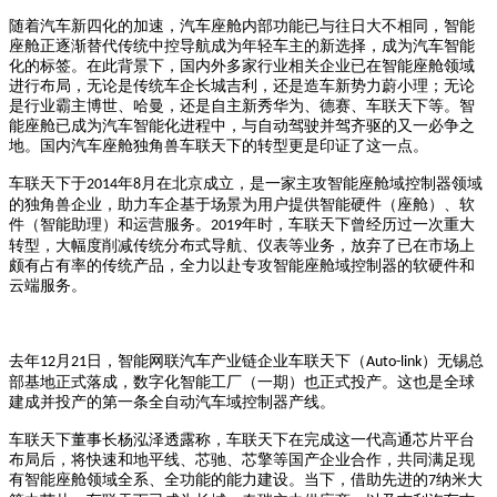
随着汽车新四化的加速，汽车座舱内部功能已与往日大不相同，智能
座舱正逐渐替代传统中控导航成为年轻车主的新选择，成为汽车智能
化的标签。在此背景下，国内外多家行业相关企业已在智能座舱领域
进行布局，无论是传统车企长城吉利，还是造车新势力蔚小理；无论
是行业霸主博世、哈曼，还是自主新秀华为、德赛、车联天下等。智
能座舱已成为汽车智能化进程中，与自动驾驶并驾齐驱的又一必争之
地。国内汽车座舱独角兽车联天下的转型更是印证了这一点。
车联天下于
年
月在北京成立，是一家主攻智能座舱域控制器领域
2014
8
的独角兽企业，助力车企基于场景为用户提供智能硬件（座舱）、软
件（智能助理）和运营服务。
年时，车联天下曾经历过一次重大
2019
转型，大幅度削减传统分布式导航、仪表等业务，放弃了已在市场上
颇有占有率的传统产品，全力以赴专攻智能座舱域控制器的软硬件和
云端服务。
去年
月
日，智能网联汽车产业链企业车联天下（
）无锡总
12
21
Auto-link
部基地正式落成，数字化智能工厂（一期）也正式投产。这也是全球
建成并投产的第一条全自动汽车域控制器产线。
车联天下董事长杨泓泽透露称，车联天下在完成这一代高通芯片平台
布局后，将快速和地平线、芯驰、芯擎等国产企业合作，共同满足现
有智能座舱领域全系、全功能的能力建设。当下，借助先进的
纳米大
7