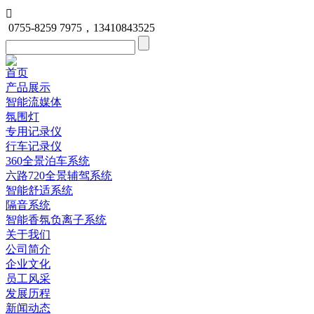

0755-8259 7975，13410843525
首页
产品展示
智能流媒体
氛围灯
专用记录仪
行车记录仪
360全景泊车系统
六路720全景辅驾系统
智能舒适系统
隔音系统
智能香氛负离子系统
关于我们
公司简介
企业文化
员工风采
发展历程
新闻动态