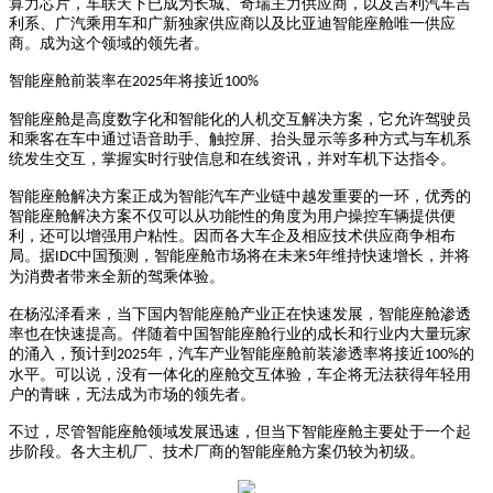
算力芯片，车联天下已成为长城、奇瑞主力供应商，以及吉利汽车吉
利系、广汽乘用车和广新独家供应商以及比亚迪智能座舱唯一供应
商。成为这个领域的领先者。
智能座舱前装率在
年将接近
2025
100%
智能座舱是高度数字化和智能化的人机交互解决方案，它允许驾驶员
和乘客在车中通过语音助手、触控屏、抬头显示等多种方式与车机系
统发生交互，掌握实时行驶信息和在线资讯，并对车机下达指令。
智能座舱解决方案正成为智能汽车产业链中越发重要的一环，优秀的
智能座舱解决方案不仅可以从功能性的角度为用户操控车辆提供便
利，还可以增强用户粘性。因而各大车企及相应技术供应商争相布
局。据
中国预测，智能座舱市场将在未来
年维持快速增长，并将
IDC
5
为消费者带来全新的驾乘体验。
在杨泓泽看来，当下国内智能座舱产业正在快速发展，智能座舱渗透
率也在快速提高。伴随着中国智能座舱行业的成长和行业内大量玩家
的涌入，预计到
年，汽车产业智能座舱前装渗透率将接近
的
2025
100%
水平。可以说，没有一体化的座舱交互体验，车企将无法获得年轻用
户的青睐，无法成为市场的领先者。
不过，尽管智能座舱领域发展迅速，但当下智能座舱主要处于一个起
步阶段。各大主机厂、技术厂商的智能座舱方案仍较为初级。