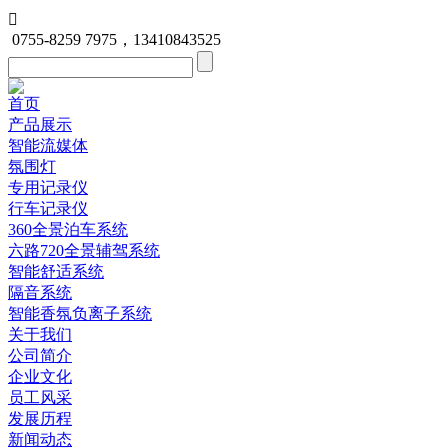

0755-8259 7975，13410843525
首页
产品展示
智能流媒体
氛围灯
专用记录仪
行车记录仪
360全景泊车系统
六路720全景辅驾系统
智能舒适系统
隔音系统
智能香氛负离子系统
关于我们
公司简介
企业文化
员工风采
发展历程
新闻动态