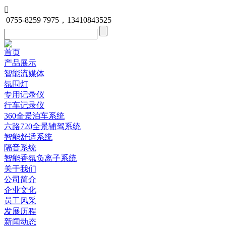

0755-8259 7975，13410843525
首页
产品展示
智能流媒体
氛围灯
专用记录仪
行车记录仪
360全景泊车系统
六路720全景辅驾系统
智能舒适系统
隔音系统
智能香氛负离子系统
关于我们
公司简介
企业文化
员工风采
发展历程
新闻动态